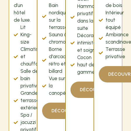
d’un
Bain
de bois
Hammam
hôtel
nordique
Intérieur
privatif
de luxe.
sur la
tout
dans la
Lit
terrasse
équipé
suite
King-
Sauna à
Ambiance
Décoration
size
chromothérapie
scandinav
intimiste
Climatisation
Borne
Terrasse
et soignée
et
d'arcade
privative
Cocon
chauffage
rétro et
haut de
Salle de
billard
gamme
DÉCOUVR
bain
Vue sur
privative
la
DÉCOUVRIR
Grande
canopée
terrasse
extérieure
DÉCOUVRIR
Spa /
jacuzzi
privatif