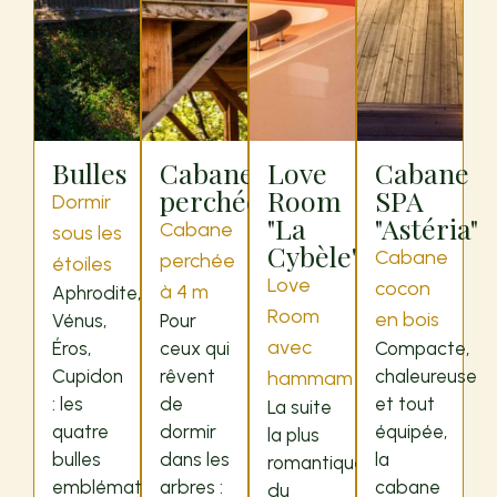
Bulles
Cabane
Love
Cabane
perchée
Room
SPA
Dormir
"La
"Astéria"
Cabane
sous les
Cybèle"
Cabane
perchée
étoiles
Love
cocon
à 4 m
Aphrodite,
Room
en bois
Vénus,
Pour
avec
Éros,
ceux qui
Compacte,
Cupidon
rêvent
chaleureuse
hammam
: les
de
et tout
La suite
quatre
dormir
équipée,
la plus
bulles
dans les
la
romantique
emblématiques
arbres :
cabane
du