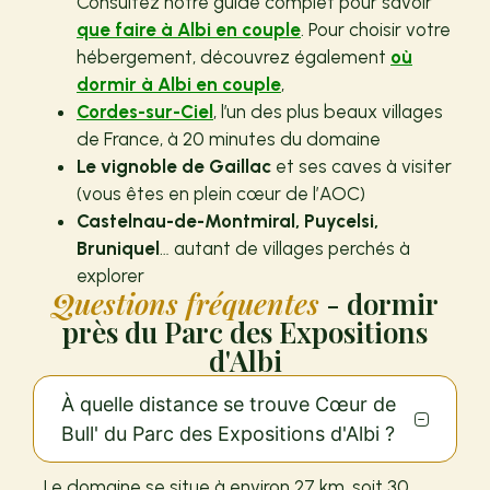
Consultez notre guide complet pour savoir
que faire à Albi en couple
. Pour choisir votre
hébergement, découvrez également
où
dormir à Albi en couple
,
Cordes-sur-Ciel
, l’un des plus beaux villages
de France, à 20 minutes du domaine
Le vignoble de Gaillac
et ses caves à visiter
(vous êtes en plein cœur de l’AOC)
Castelnau-de-Montmiral, Puycelsi,
Bruniquel
… autant de villages perchés à
explorer
Questions fréquentes
- dormir
près du Parc des Expositions
d'Albi
À quelle distance se trouve Cœur de
Bull' du Parc des Expositions d'Albi ?
Le domaine se situe à environ 27 km, soit 30