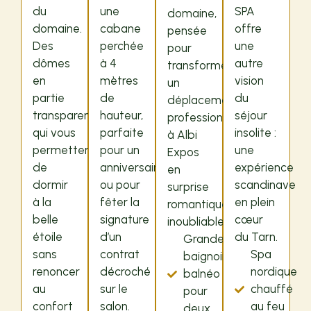
du
une
SPA
domaine,
domaine.
cabane
offre
pensée
Des
perchée
une
pour
dômes
à 4
autre
transformer
en
mètres
vision
un
partie
de
du
déplacement
transparents
hauteur,
séjour
professionnel
qui vous
parfaite
insolite :
à Albi
permettent
pour un
une
Expos
de
anniversaire
expérience
en
dormir
ou pour
scandinave
surprise
à la
fêter la
en plein
romantique
belle
signature
cœur
inoubliable.
étoile
d’un
du Tarn.
Grande
sans
contrat
Spa
baignoire
renoncer
décroché
nordique
balnéo
au
sur le
chauffé
pour
confort
salon.
au feu
deux