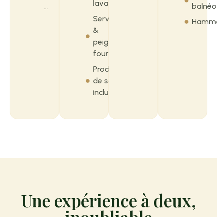
lavabo
balnéo
...
Serviettes
Hamm
&
peignoirs
fournis
Produits
de soin
inclus
Une expérience à deux,