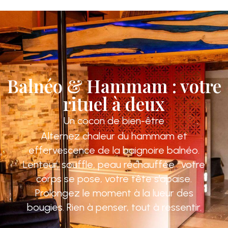
Balnéo & Hammam : votre
rituel à deux
Un cocon de bien-être
Alternez chaleur du hammam et
effervescence de la baignoire balnéo.
Lenteur, souffle, peau réchauffée : votre
corps se pose, votre tête s’apaise.
Prolongez le moment à la lueur des
bougies. Rien à penser, tout à ressentir.