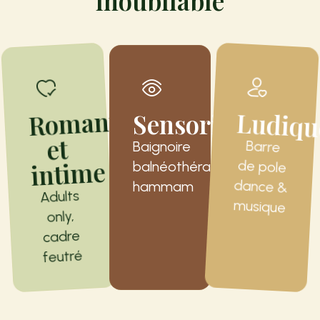
inoubliable
Romantique
Ludiqu
Sensorielle
et
Barre
de pole
dance &
Baignoire
intime
balnéothérapie,
hammam
Adults
musique
only,
cadre
feutré