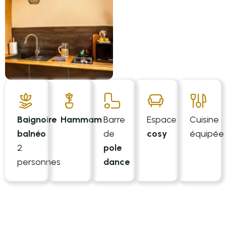
Baignoire
Hammam
Barre
Espace
Cuisine
balnéo
de
cosy
équipée
2
pole
personnes
dance