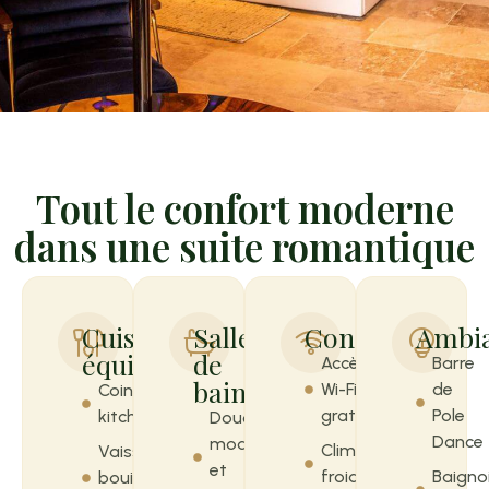
Tout le confort moderne
dans une suite romantique
Cuisine
Salle
Confort
Ambi
équipée
de
Accès
Barre
bain
Wi-Fi
de
Coin
gratuit
Pole
kitchenette
Douche
Dance
moderne
Climatisation
Vaisselle,
et
froid / chaud
Baigno
bouilloire,