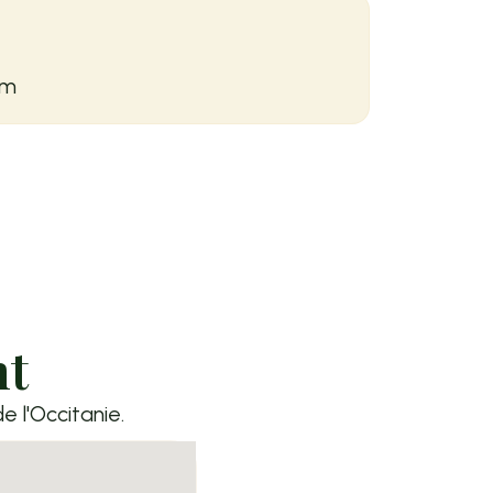
om
nt
e l'Occitanie.