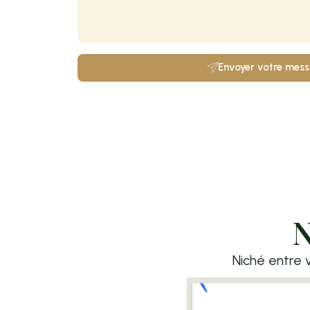
Envoyer votre mes
N
Niché entre v