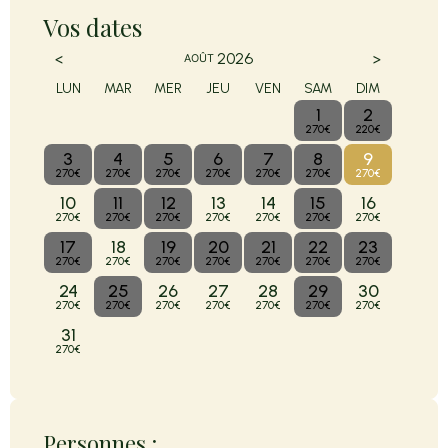
Vos dates
<
>
2026
AOÛT
LUN
MAR
MER
JEU
VEN
SAM
DIM
1
2
270€
220€
3
4
5
6
7
8
9
270€
270€
270€
270€
270€
270€
270€
10
11
12
13
14
15
16
270€
270€
270€
270€
270€
270€
270€
17
18
19
20
21
22
23
270€
270€
270€
270€
270€
270€
270€
24
25
26
27
28
29
30
270€
270€
270€
270€
270€
270€
270€
31
270€
Personnes :