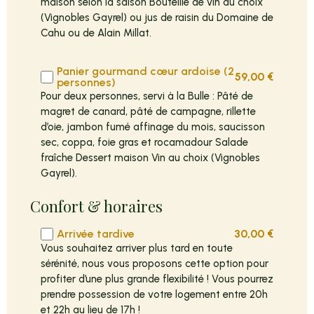
maison selon la saison Bouteille de vin au choix
(Vignobles Gayrel) ou jus de raisin du Domaine de
Cahu ou de Alain Millat.
Panier gourmand cœur ardoise (2
59,00
€
personnes)
Pour deux personnes, servi à la Bulle : Pâté de
magret de canard, pâté de campagne, rillette
d’oie, jambon fumé affinage du mois, saucisson
sec, coppa, foie gras et rocamadour Salade
fraîche Dessert maison Vin au choix (Vignobles
Gayrel).
Confort & horaires
Arrivée tardive
30,00
€
Vous souhaitez arriver plus tard en toute
sérénité, nous vous proposons cette option pour
profiter d’une plus grande flexibilité ! Vous pourrez
prendre possession de votre logement entre 20h
et 22h au lieu de 17h !